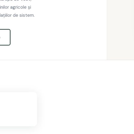
ilor agricole și
ațiilor de sistem.
s