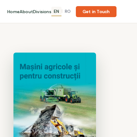
EN
RO
Home
About
Divisions
|
Get in Touch