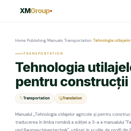
XM
Group
Home
/
Publishing
/
Manuals
/
Transportation
/
Tehnologia utilajelor
TRANSPORTATION
Tehnologia utilajel
pentru construcții
Transportation
Translation
Manualul „Tehnologia utilajelor agricole și pentru construc
traducerea în limba română a ediției a 3-a a manualului "
und Baumaschinentechnik", utilizat în școlile de profil din