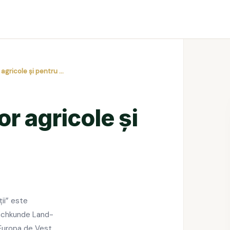
 agricole și pentru …
or agricole și
ții” este
Fachkunde Land-
 Europa de Vest,